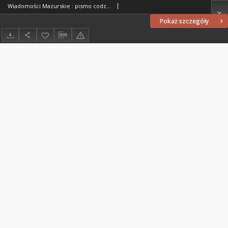
Wiadomości Mazurskie : pismo codzienne. 1946 (R. 2), nr 58
Pokaż szczegóły