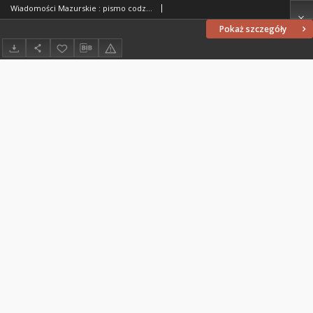
Wiadomości Mazurskie : pismo codzienne. 1946 (R. 2), nr 59
Pokaż szczegóły