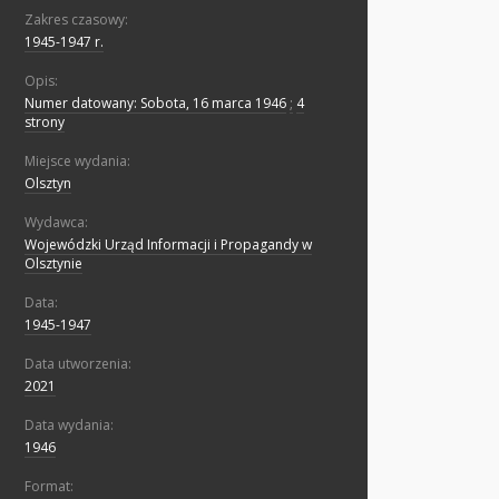
Zakres czasowy:
1945-1947 r.
Opis:
Numer datowany: Sobota, 16 marca 1946
;
4
strony
Miejsce wydania:
Olsztyn
Wydawca:
Wojewódzki Urząd Informacji i Propagandy w
Olsztynie
Data:
1945-1947
Data utworzenia:
2021
Data wydania:
1946
Format: