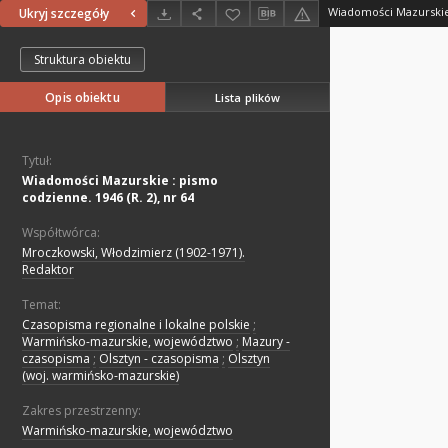
Ukryj szczegóły
Struktura obiektu
Opis obiektu
Lista plików
Tytuł:
Wiadomości Mazurskie : pismo
codzienne. 1946 (R. 2), nr 64
Współtwórca:
Mroczkowski, Włodzimierz (1902-1971).
Redaktor
Temat:
Czasopisma regionalne i lokalne polskie
;
Warmińsko-mazurskie, województwo
;
Mazury -
czasopisma
;
Olsztyn - czasopisma
;
Olsztyn
(woj. warmińsko-mazurskie)
Zakres przestrzenny:
Warmińsko-mazurskie, województwo