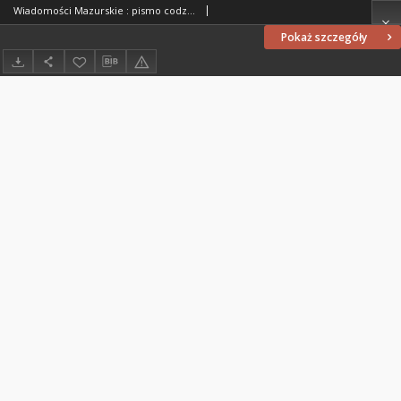
Wiadomości Mazurskie : pismo codzienne. 1946 (R. 2), nr 78
Pokaż szczegóły