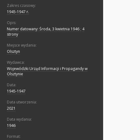
Zakres czasowy:
1945-1947 r.
Opis:
Numer datowany: Środa, 3 kwietnia 1946
;
4
strony
Miejsce wydania:
Olsztyn
Wydawca:
Wojewódzki Urząd Informacji i Propagandy w
Olsztynie
Data:
1945-1947
Data utworzenia:
2021
Data wydania:
1946
Format: