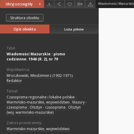
Ukryj szczegóły
Struktura obiektu
Opis obiektu
Lista plików
Tytuł:
Wiadomości Mazurskie : pismo
codzienne. 1946 (R. 2), nr 79
Współtwórca:
Mroczkowski, Włodzimierz (1902-1971).
Redaktor
Temat:
Czasopisma regionalne i lokalne polskie
;
Warmińsko-mazurskie, województwo
;
Mazury -
czasopisma
;
Olsztyn - czasopisma
;
Olsztyn
(woj. warmińsko-mazurskie)
Zakres przestrzenny:
Warmińsko-mazurskie, województwo