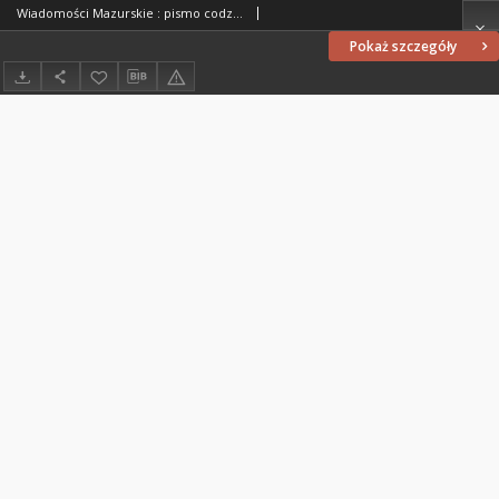
Wiadomości Mazurskie : pismo codzienne. 1946 (R. 2), nr 99 (110)
Pokaż szczegóły