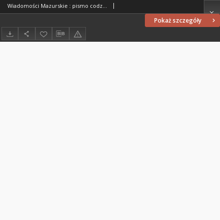
Wiadomości Mazurskie : pismo codzienne. 1946 (R. 2), nr 103 (114)
Pokaż szczegóły