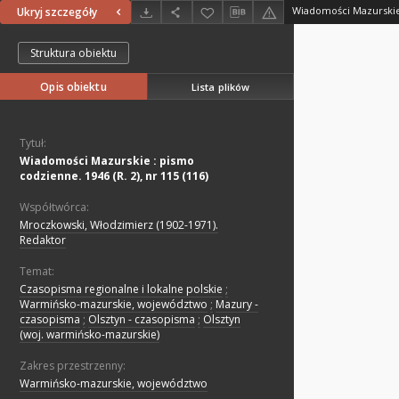
Ukryj szczegóły
Struktura obiektu
Opis obiektu
Lista plików
Tytuł:
Wiadomości Mazurskie : pismo
codzienne. 1946 (R. 2), nr 115 (116)
Współtwórca:
Mroczkowski, Włodzimierz (1902-1971).
Redaktor
Temat:
Czasopisma regionalne i lokalne polskie
;
Warmińsko-mazurskie, województwo
;
Mazury -
czasopisma
;
Olsztyn - czasopisma
;
Olsztyn
(woj. warmińsko-mazurskie)
Zakres przestrzenny:
Warmińsko-mazurskie, województwo