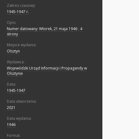
Zakres czasowy:
1945-1947 r.
Opis:
Numer datowany: Wtorek, 21 maja 1946
;
4
strony
Miejsce wydania:
Olsztyn
Wydawca:
Wojewódzki Urząd Informacji i Propagandy w
Olsztynie
Data:
1945-1947
Data utworzenia:
2021
Data wydania:
1946
Format: