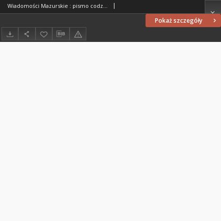
Wiadomości Mazurskie : pismo codzienne. 1946 (R. 2), nr 124 (135)
Pokaż szczegóły