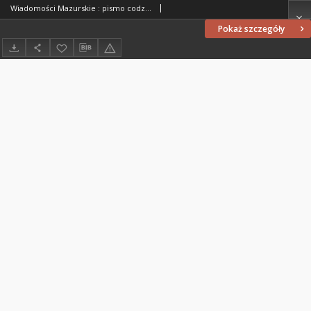
Wiadomości Mazurskie : pismo codzienne. 1946 (R. 2), nr 126 (137)
Pokaż szczegóły