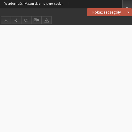
Wiadomości Mazurskie : pismo codzienne. 1946 (R. 2), nr 127 (138)
Pokaż szczegóły