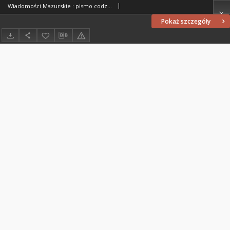
Wiadomości Mazurskie : pismo codzienne. 1946 (R. 2), nr 128 (139)
Pokaż szczegóły