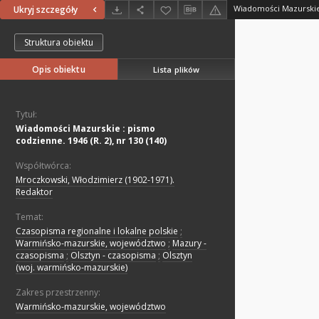
Ukryj szczegóły
Struktura obiektu
Opis obiektu
Lista plików
Tytuł:
Wiadomości Mazurskie : pismo
codzienne. 1946 (R. 2), nr 130 (140)
Współtwórca:
Mroczkowski, Włodzimierz (1902-1971).
Redaktor
Temat:
Czasopisma regionalne i lokalne polskie
;
Warmińsko-mazurskie, województwo
;
Mazury -
czasopisma
;
Olsztyn - czasopisma
;
Olsztyn
(woj. warmińsko-mazurskie)
Zakres przestrzenny:
Warmińsko-mazurskie, województwo