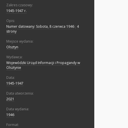
Zakres czasowy:
1945-1947 r.
Opis:
Numer datowany: Sobota, 8 czerwca 1946
;
4
strony
Miejsce wydania:
Olsztyn
Wydawca:
Wojewódzki Urząd Informacji i Propagandy w
Olsztynie
Data:
1945-1947
Data utworzenia:
2021
Data wydania:
1946
Format: