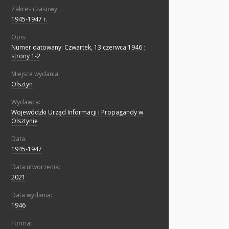
Zakres czasowy:
1945-1947 r.
Opis:
Numer datowany: Czwartek, 13 czerwca 1946
;
strony 1-2
Miejsce wydania:
Olsztyn
Wydawca:
Wojewódzki Urząd Informacji i Propagandy w
Olsztynie
Data:
1945-1947
Data utworzenia:
2021
Data wydania:
1946
Format: