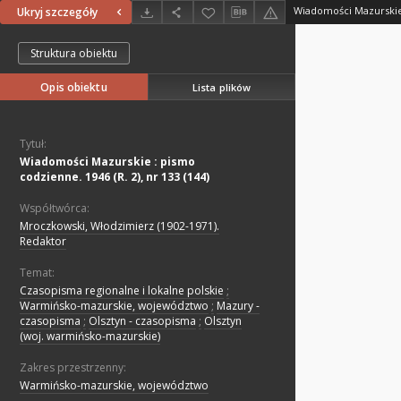
Ukryj szczegóły
Struktura obiektu
Opis obiektu
Lista plików
Tytuł:
Wiadomości Mazurskie : pismo
codzienne. 1946 (R. 2), nr 133 (144)
Współtwórca:
Mroczkowski, Włodzimierz (1902-1971).
Redaktor
Temat:
Czasopisma regionalne i lokalne polskie
;
Warmińsko-mazurskie, województwo
;
Mazury -
czasopisma
;
Olsztyn - czasopisma
;
Olsztyn
(woj. warmińsko-mazurskie)
Zakres przestrzenny:
Warmińsko-mazurskie, województwo