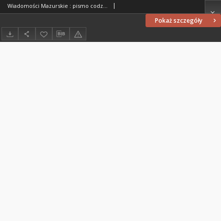
Wiadomości Mazurskie : pismo codzienne. 1946 (R. 2), nr 136 (147)
Pokaż szczegóły