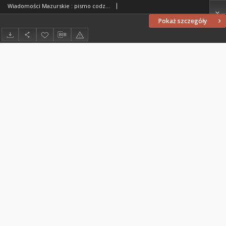
Wiadomości Mazurskie : pismo codzienne. 1946 (R. 2), nr 141 (152)
Pokaż szczegóły