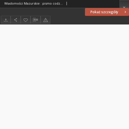
Wiadomości Mazurskie : pismo codzienne. 1946 (R. 2), nr 160 (171)
Pokaż szczegóły