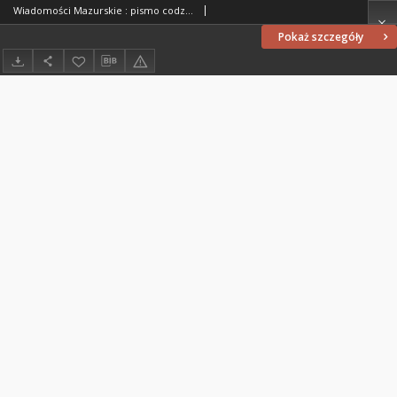
Wiadomości Mazurskie : pismo codzienne. 1946 (R. 2), nr 162 (173)
Pokaż szczegóły