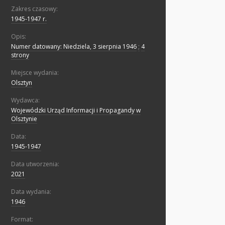
Zakres czasowy:
1945-1947 r.
Opis:
Numer datowany: Niedziela, 3 sierpnia 1946
;
4
strony
Miejsce wydania:
Olsztyn
Wydawca:
Wojewódzki Urząd Informacji i Propagandy w
Olsztynie
Data:
1945-1947
Data utworzenia:
2021
Data wydania:
1946
Format: