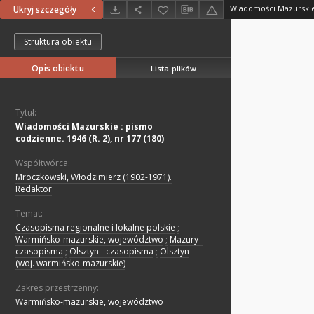
Ukryj szczegóły
Struktura obiektu
Opis obiektu
Lista plików
Tytuł:
Wiadomości Mazurskie : pismo
codzienne. 1946 (R. 2), nr 177 (180)
Współtwórca:
Mroczkowski, Włodzimierz (1902-1971).
Redaktor
Temat:
Czasopisma regionalne i lokalne polskie
;
Warmińsko-mazurskie, województwo
;
Mazury -
czasopisma
;
Olsztyn - czasopisma
;
Olsztyn
(woj. warmińsko-mazurskie)
Zakres przestrzenny:
Warmińsko-mazurskie, województwo