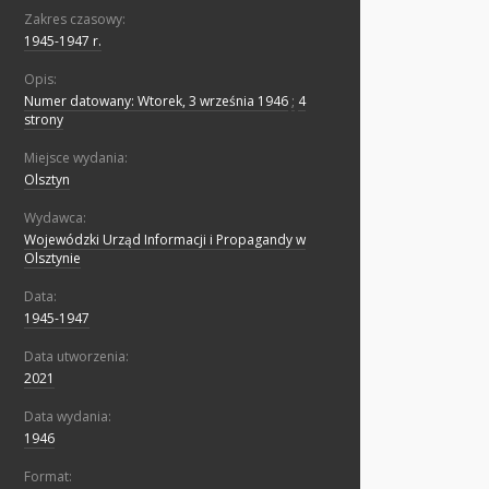
Zakres czasowy:
1945-1947 r.
Opis:
Numer datowany: Wtorek, 3 września 1946
;
4
strony
Miejsce wydania:
Olsztyn
Wydawca:
Wojewódzki Urząd Informacji i Propagandy w
Olsztynie
Data:
1945-1947
Data utworzenia:
2021
Data wydania:
1946
Format: