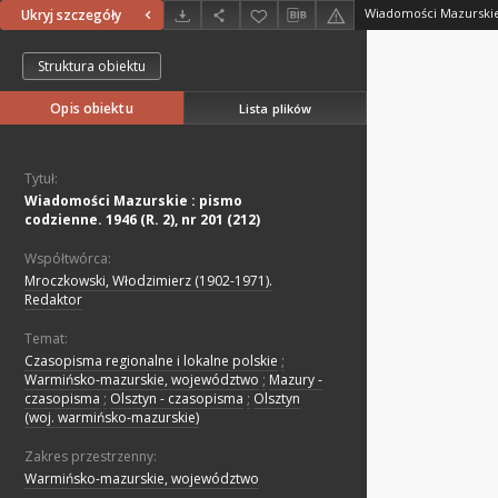
Ukryj szczegóły
Struktura obiektu
Opis obiektu
Lista plików
Tytuł:
Wiadomości Mazurskie : pismo
codzienne. 1946 (R. 2), nr 201 (212)
Współtwórca:
Mroczkowski, Włodzimierz (1902-1971).
Redaktor
Temat:
Czasopisma regionalne i lokalne polskie
;
Warmińsko-mazurskie, województwo
;
Mazury -
czasopisma
;
Olsztyn - czasopisma
;
Olsztyn
(woj. warmińsko-mazurskie)
Zakres przestrzenny:
Warmińsko-mazurskie, województwo