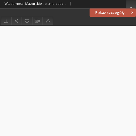
Wiadomości Mazurskie : pismo codzienne. 1946 (R. 2), nr 211 (222)
Pokaż szczegóły