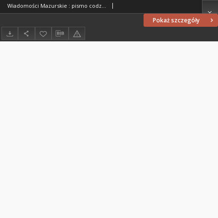
Wiadomości Mazurskie : pismo codzienne. 1946 (R. 2), nr 230 (241)
Pokaż szczegóły