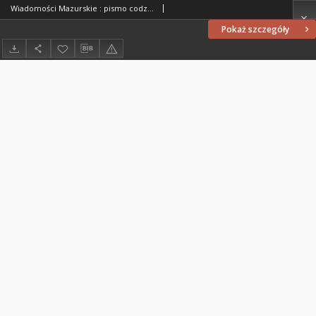
Wiadomości Mazurskie : pismo codzienne. 1946 (R. 2), nr 244 (255)
Pokaż szczegóły