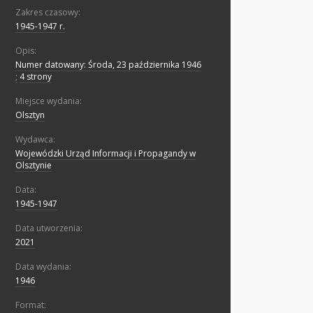
Zakres czasowy:
1945-1947 r.
Opis:
Numer datowany: Środa, 23 października 1946
;
4 strony
Miejsce wydania:
Olsztyn
Wydawca:
Wojewódzki Urząd Informacji i Propagandy w
Olsztynie
Data:
1945-1947
Data utworzenia:
2021
Data wydania:
1946
Format: