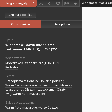
Ukryj szczegóły
Struktura obiektu
Opis obiektu
Lista plików
Tytuł:
Wiadomości Mazurskie : pismo
codzienne. 1946 (R. 2), nr 246 (256)
Współtwórca:
Mroczkowski, Włodzimierz (1902-1971).
Redaktor
Temat:
Czasopisma regionalne i lokalne polskie
;
Warmińsko-mazurskie, województwo
;
Mazury -
czasopisma
;
Olsztyn - czasopisma
;
Olsztyn
(woj. warmińsko-mazurskie)
Zakres przestrzenny:
Warmińsko-mazurskie, województwo