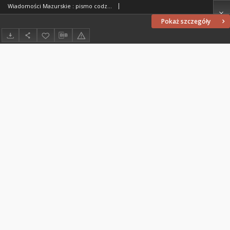
Wiadomości Mazurskie : pismo codzienne. 1946 (R. 2), nr 251 (262)
Pokaż szczegóły