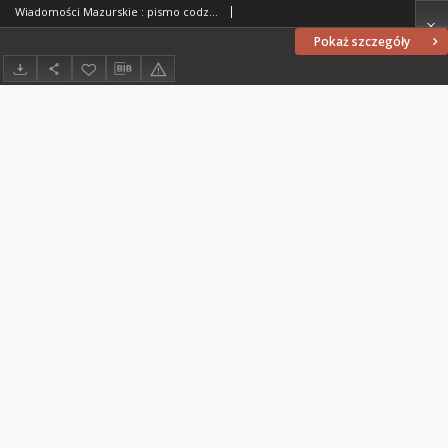
Wiadomości Mazurskie : pismo codzienne. 1946 (R. 2), nr 257 (268)
Pokaż szczegóły