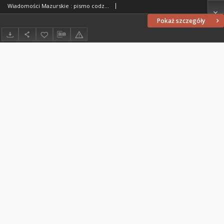
Wiadomości Mazurskie : pismo codzienne. 1946 (R. 2), nr 262 (273)
Pokaż szczegóły