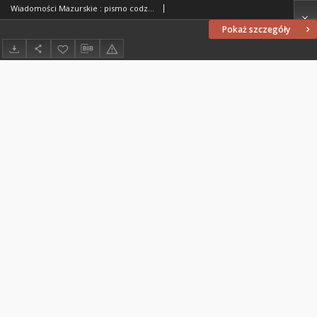
Wiadomości Mazurskie : pismo codzienne. 1946 (R. 2), nr 264 (275)
Pokaż szczegóły