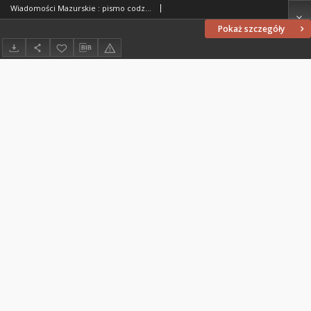
Wiadomości Mazurskie : pismo codzienne. 1946 (R. 2), nr 271 (282)
Pokaż szczegóły