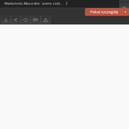
Wiadomości Mazurskie : pismo codzienne. 1946 (R. 2), nr 273 (284)
Pokaż szczegóły