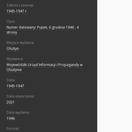
Zakres czasowy:
1945-1947 r.
Opis:
Numer datowany: Piątek, 6 grudnia 1946
;
4
strony
Miejsce wydania:
Olsztyn
Wydawca:
Wojewódzki Urząd Informacji i Propagandy w
Olsztynie
Data:
1945-1947
Data utworzenia:
2021
Data wydania:
1946
Format: