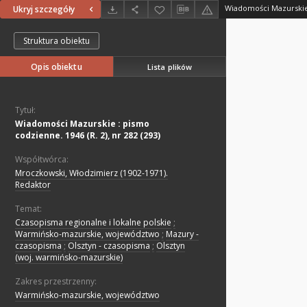
Ukryj szczegóły
Struktura obiektu
Opis obiektu
Lista plików
Tytuł:
Wiadomości Mazurskie : pismo
codzienne. 1946 (R. 2), nr 282 (293)
Współtwórca:
Mroczkowski, Włodzimierz (1902-1971).
Redaktor
Temat:
Czasopisma regionalne i lokalne polskie
;
Warmińsko-mazurskie, województwo
;
Mazury -
czasopisma
;
Olsztyn - czasopisma
;
Olsztyn
(woj. warmińsko-mazurskie)
Zakres przestrzenny:
Warmińsko-mazurskie, województwo