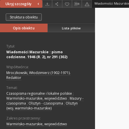
Ukryj szczegóły
Struktura obiektu
Opis obiektu
Lista plików
Tytuł:
Wiadomości Mazurskie : pismo
codzienne. 1946 (R. 2), nr 291 (302)
Współtwórca:
Mroczkowski, Włodzimierz (1902-1971).
Redaktor
Temat:
Czasopisma regionalne i lokalne polskie
;
Warmińsko-mazurskie, województwo
;
Mazury -
czasopisma
;
Olsztyn - czasopisma
;
Olsztyn
(woj. warmińsko-mazurskie)
Zakres przestrzenny:
Warmińsko-mazurskie, województwo