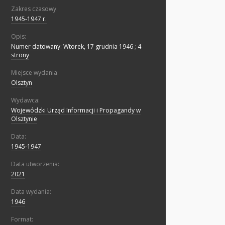
Zakres czasowy:
1945-1947 r.
Opis:
Numer datowany: Wtorek, 17 grudnia 1946
;
4
strony
Miejsce wydania:
Olsztyn
Wydawca:
Wojewódzki Urząd Informacji i Propagandy w
Olsztynie
Data:
1945-1947
Data utworzenia:
2021
Data wydania:
1946
Format: