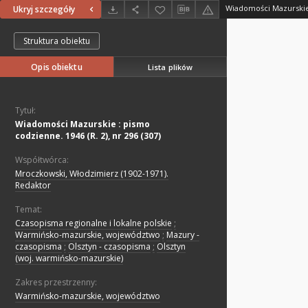
Ukryj szczegóły
Struktura obiektu
Opis obiektu
Lista plików
Tytuł:
Wiadomości Mazurskie : pismo
codzienne. 1946 (R. 2), nr 296 (307)
Współtwórca:
Mroczkowski, Włodzimierz (1902-1971).
Redaktor
Temat:
Czasopisma regionalne i lokalne polskie
;
Warmińsko-mazurskie, województwo
;
Mazury -
czasopisma
;
Olsztyn - czasopisma
;
Olsztyn
(woj. warmińsko-mazurskie)
Zakres przestrzenny:
Warmińsko-mazurskie, województwo