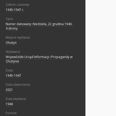
Zakres czasowy:
1945-1947 r.
Opis:
Numer datowany: Niedziela, 22 grudnia 1946
;
4 strony
Miejsce wydania:
Olsztyn
Wydawca:
Wojewódzki Urząd Informacji i Propagandy w
Olsztynie
Data:
1945-1947
Data utworzenia:
2021
Data wydania:
1946
Format: