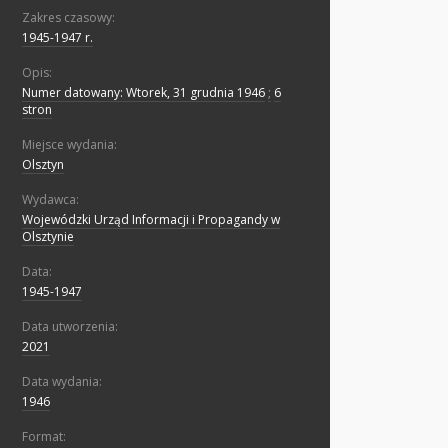
Zakres czasowy:
1945-1947 r.
Opis:
Numer datowany: Wtorek, 31 grudnia 1946
;
6
stron
Miejsce wydania:
Olsztyn
Wydawca:
Wojewódzki Urząd Informacji i Propagandy w
Olsztynie
Data:
1945-1947
Data utworzenia:
2021
Data wydania:
1946
Format: