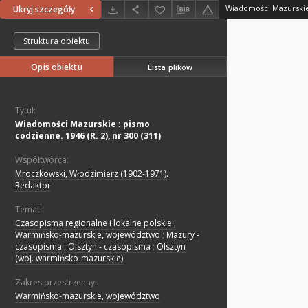
Ukryj szczegóły
Struktura obiektu
Opis obiektu
Lista plików
Tytuł:
Wiadomości Mazurskie : pismo
codzienne. 1946 (R. 2), nr 300 (311)
Współtwórca:
Mroczkowski, Włodzimierz (1902-1971).
Redaktor
Temat:
Czasopisma regionalne i lokalne polskie
;
Warmińsko-mazurskie, województwo
;
Mazury -
czasopisma
;
Olsztyn - czasopisma
;
Olsztyn
(woj. warmińsko-mazurskie)
Zakres przestrzenny:
Warmińsko-mazurskie, województwo