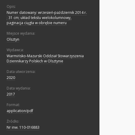
Opis:
Numer datowany: wrzesień-październik 2014 r.
;
31 cm; układ tekstu wielokolumnowy,
paginacja ciągła w obrębie numeru
Miejsce wydania:
Olsztyn
Wydawca:
Warmińsko-Mazurski Oddział Stowarzyszenia
Dziennikarzy Polskich w Olsztynie
Data utworzenia:
2020
Data wydania:
2017
Format:
application/pdf
Źródło:
Nr inw. 110-016883