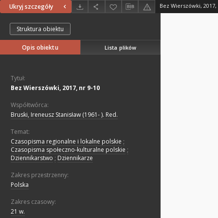
Bez Wierszówki, 2017, 
Ukryj szczegóły
Struktura obiektu
Opis obiektu
Lista plików
Tytuł:
Bez Wierszówki, 2017, nr 9-10
Współtwórca:
Bruski, Ireneusz Stanisław (1961- ). Red.
Temat:
Czasopisma regionalne i lokalne polskie
;
Czasopisma społeczno-kulturalne polskie
;
Dziennikarstwo
;
Dziennikarze
Zakres przestrzenny:
Polska
Zakres czasowy:
21 w.