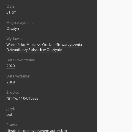
Opis:
31 cm
Miejsce wydania:
Olsztyn
Wydawca:
Warmińsko-Mazurski Oddział Stowarzyszenia
Dziennikarzy Polskich w Olsztynie
Data utworzenia:
2020
Data wydania:
2019
Źródło:
Nr inw. 110-016883
Język:
pol
Prawa:
Utwór chroniony prawem autorskim