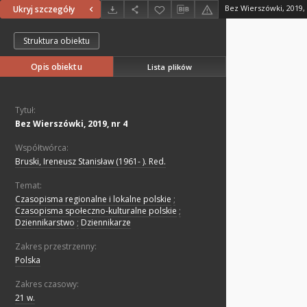
Bez Wierszówki, 2019, 
Ukryj szczegóły
Struktura obiektu
Opis obiektu
Lista plików
Tytuł:
Bez Wierszówki, 2019, nr 4
Współtwórca:
Bruski, Ireneusz Stanisław (1961- ). Red.
Temat:
Czasopisma regionalne i lokalne polskie
;
Czasopisma społeczno-kulturalne polskie
;
Dziennikarstwo
;
Dziennikarze
Zakres przestrzenny:
Polska
Zakres czasowy:
21 w.