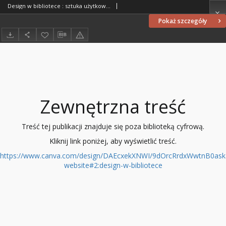
Design w bibliotece : sztuka użytkowa okresu PRL w regionalnych zbiorach WMBC
Pokaż szczegóły
Zewnętrzna treść
Treść tej publikacji znajduje się poza biblioteką cyfrową.
Kliknij link poniżej, aby wyświetlić treść.
https://www.canva.com/design/DAEcxekXNWI/9dOrcRrdxWwtnB0ask
website#2:design-w-bibliotece