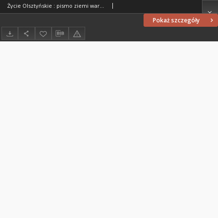
Życie Olsztyńskie : pismo ziemi warmińsko-mazurskiej, 1949, nr 18
Pokaż szczegóły