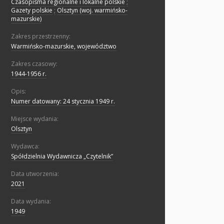
Czasopisma regionalne i lokalne polskie
;
Gazety polskie
;
Olsztyn (woj. warmińsko-
mazurskie)
Zakres przestrzenny:
Warmińsko-mazurskie, województwo
Zakres czasowy:
1944-1956 r.
Opis:
Numer datowany: 24 stycznia 1949 r.
Miejsce wydania:
Olsztyn
Wydawca:
Spółdzielnia Wydawnicza „Czytelnik”
Data utworzenia:
2021
Data wydania:
1949