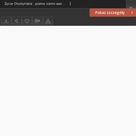
Życie Olsztyńskie : pismo ziemi warmińsko-mazurskiej, 1949, nr 30
Pokaż szczegóły