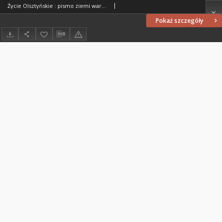
Życie Olsztyńskie : pismo ziemi warmińsko-mazurskiej, 1949, nr 33
Pokaż szczegóły