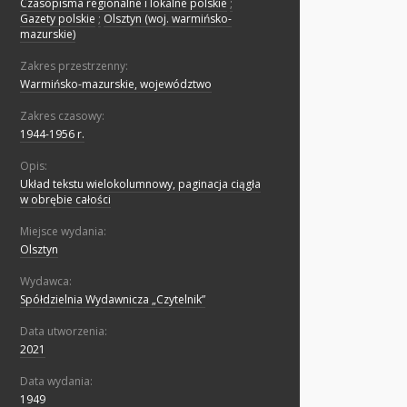
Czasopisma regionalne i lokalne polskie
;
Gazety polskie
;
Olsztyn (woj. warmińsko-
mazurskie)
Zakres przestrzenny:
Warmińsko-mazurskie, województwo
Zakres czasowy:
1944-1956 r.
Opis:
Układ tekstu wielokolumnowy, paginacja ciągła
w obrębie całości
Miejsce wydania:
Olsztyn
Wydawca:
Spółdzielnia Wydawnicza „Czytelnik”
Data utworzenia:
2021
Data wydania:
1949