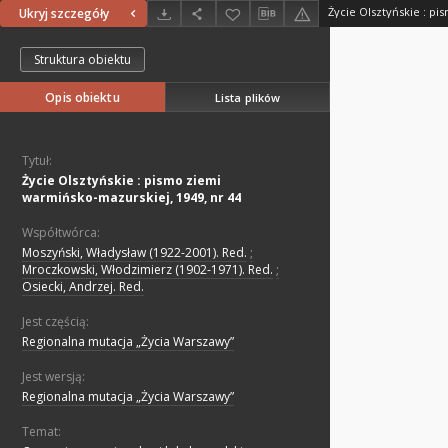
Ukryj szczegóły
Struktura obiektu
Opis obiektu
Lista plików
Tytuł:
Życie Olsztyńskie : pismo ziemi
warmińsko-mazurskiej, 1949, nr 44
Współtwórca:
Moszyński, Władysław (1922-2001). Red.
;
Mroczkowski, Włodzimierz (1902-1971). Red.
;
Osiecki, Andrzej. Red.
Jest częścią:
Regionalna mutacja „Życia Warszawy”
Jest wersją:
Regionalna mutacja „Życia Warszawy”
Temat: