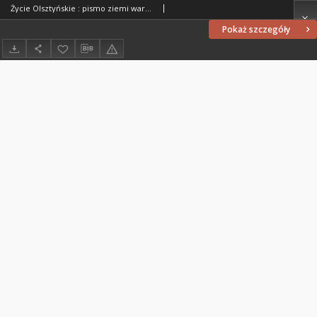
Życie Olsztyńskie : pismo ziemi warmińsko-mazurskiej, 1949, nr 47
Pokaż szczegóły