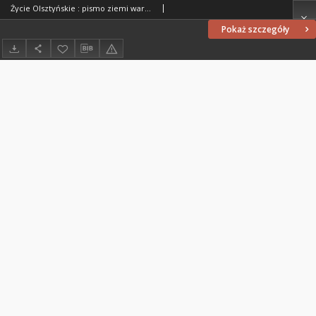
Życie Olsztyńskie : pismo ziemi warmińsko-mazurskiej, 1949, nr 54
Pokaż szczegóły