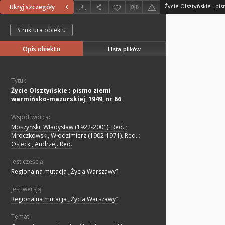
Ukryj szczegóły
Struktura obiektu
Opis obiektu
Lista plików
Tytuł:
Życie Olsztyńskie : pismo ziemi
warmińsko-mazurskiej, 1949, nr 66
Współtwórca:
Moszyński, Władysław (1922-2001). Red.
;
Mroczkowski, Włodzimierz (1902-1971). Red.
;
Osiecki, Andrzej. Red.
Jest częścią:
Regionalna mutacja „Życia Warszawy”
Jest wersją:
Regionalna mutacja „Życia Warszawy”
Temat: