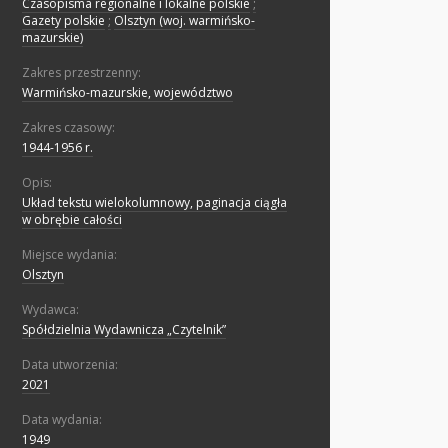
Czasopisma regionalne i lokalne polskie
;
Gazety polskie
;
Olsztyn (woj. warmińsko-
mazurskie)
Zakres przestrzenny:
Warmińsko-mazurskie, województwo
Zakres czasowy:
1944-1956 r.
Opis:
Układ tekstu wielokolumnowy, paginacja ciągła
w obrębie całości
Miejsce wydania:
Olsztyn
Wydawca:
Spółdzielnia Wydawnicza „Czytelnik”
Data utworzenia:
2021
Data wydania:
1949