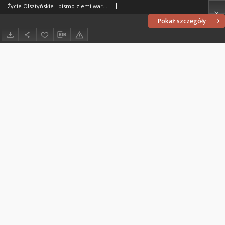
Życie Olsztyńskie : pismo ziemi warmińsko-mazurskiej, 1949, nr 77
Pokaż szczegóły