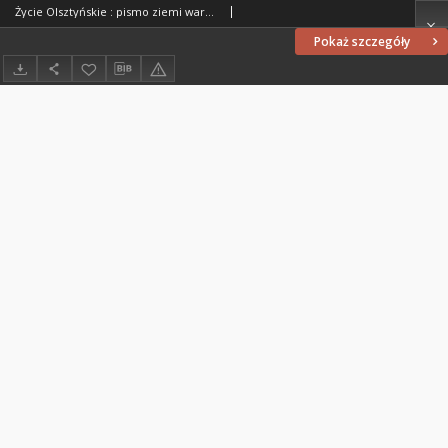
Życie Olsztyńskie : pismo ziemi warmińsko-mazurskiej, 1949, nr 83
Pokaż szczegóły