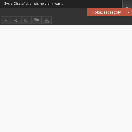
Życie Olsztyńskie : pismo ziemi warmińsko-mazurskiej, 1949, nr 88
Pokaż szczegóły