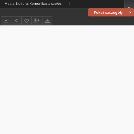
Media, Kultura, Komunikacja społeczna : zeszyty naukowe Instytutu Dziennikarstwa i Komunikacji Społecznej UWM 5 (2009)
Pokaż szczegóły