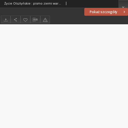
Życie Olsztyńskie : pismo ziemi warmińsko-mazurskiej, 1949, nr 95
Pokaż szczegóły